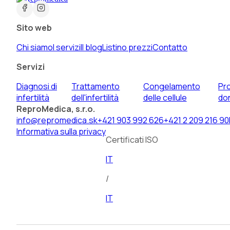
Sito web
Chi siamo
I servizi
Il blog
Listino prezzi
Contatto
Servizi
Diagnosi di
Trattamento
Congelamento
Pr
infertilità
dell'infertilità
delle cellule
do
ReproMedica, s.r.o.
info@repromedica.sk
+421 903 992 626
+421 2 209 216 90
Informativa sulla privacy
Certificati ISO
IT
/
IT