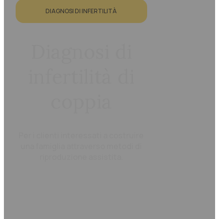
DIAGNOSI DI INFERTILITÀ
Diagnosi di
infertilità di
coppia
Per i clienti interessati a costruire
una famiglia attraverso metodi di
riproduzione assistita.